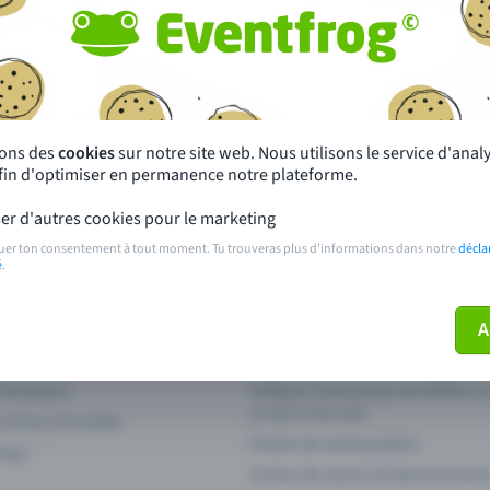
autres ?
s près de chez toi
Fête
 principales
Concerts
sons des
cookies
sur notre site web. Nous utilisons le service d'ana
afin d'optimiser en permanence notre plateforme.
paiement
Points de prévente publics
er d'autres cookies pour le marketing
 sur l'événement
Aide et contact
uer ton consentement à tout moment. Tu trouveras plus d'informations dans notre
décla
é
.
ve plus mon billet
Annuler un billet
A
 fonctions
Intégrer la boutique de billets s
propre site web
n Entry à l'entrée
Points de vente publics
 App
Cartes de saison et abonnement