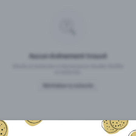
 un événement avec Eventfrog
Qu'est-ce qui distingue Eventfro