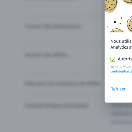
Trouver des événements
Événement
Catégories
Nous utili
Analytics 
Acheter des billets
Modes de 
Autoris
Questions
Tu peux révoq
confidentialit
Aide pour les acheteurs de billets
Je ne trou
Refuser
Caractéristiques principales
Toutes les
Applicatio
Eventfrog