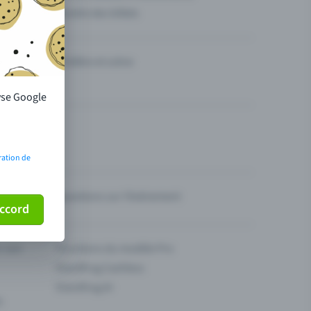
Vendre des billets
Théâtre et scène
lyse Google
ration de
Questions sur l’événement
ccord
ur son
Fonctions du modèle Pro
Eventfrog Cashless
Eventfrog AI
s