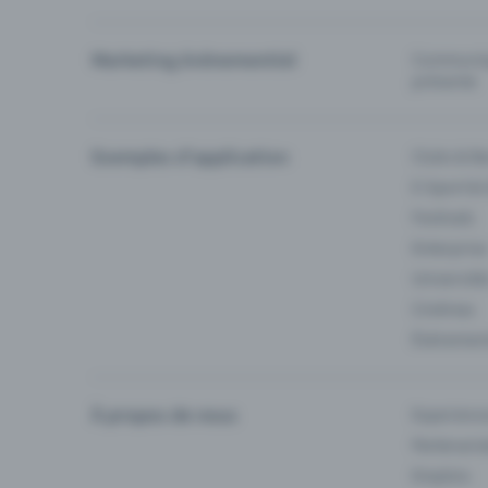
Marketing événementiel
Communiqu
prévente
Exemples d'application
Clubs & Ba
E-Sport &
Festivals
Enterprise
Université
Cinémas
Événement
À propos de nous
Experienc
Partenaria
Emplois