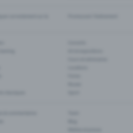
er correctement sur la
Promouvoir l'événement
rs
Concerts
 Gaming
Art et expositions
Cours et séminaires
Locations
s
Foires
Musee
s classiques
Sport
es & commentaires
Team
ts
Blog
Médias et presse