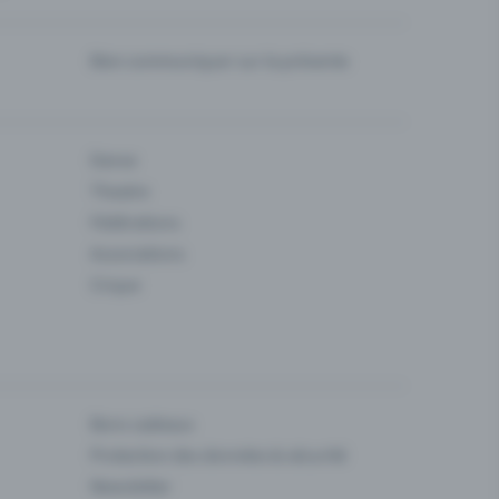
Bien communiquer sur la prévente
Danse
Theatre
Fédérations
Associations
Cirque
Bons cadeaux
Protection des données & sécurité
Newsletter