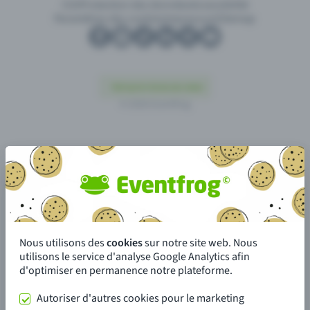
CGV
Protection des données
Accessibilité
Paramètres des cookies
Impressum
Sitemap
Fabriqué en Suisse avec amour
© 2026 Eventfrog
Nous utilisons des
cookies
sur notre site web. Nous
utilisons le service d'analyse Google Analytics afin
d'optimiser en permanence notre plateforme.
Autoriser d'autres cookies pour le marketing