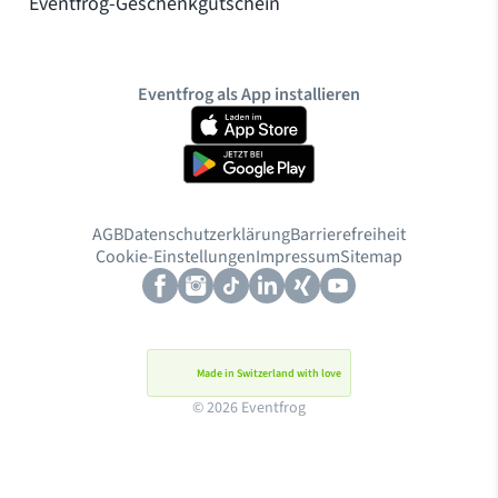
Eventfrog-Geschenkgutschein
Eventfrog als App installieren
AGB
Datenschutzerklärung
Barrierefreiheit
Cookies
Cookie-Einstellungen
Impressum
Sitemap
Weitere Cookies für Marketing erlauben
Deine Einwilligung kannst du jederzeit widerrufen. Mehr Informationen
Made in Switzerland with love
findest du in unserer
Datenschutzerklärung
.
© 2026 Eventfrog
Zustimmen
Ablehnen