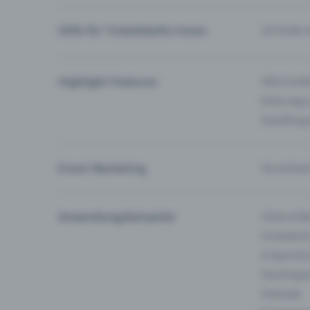
Hilfe für Ticketkäufer:innen
Ich finde 
Highlight Features
Alle Funk
Entry-App
Eventfrog
Event Marketing
Vorverkau
Anwendungsbeispiele
Clubs & Ba
Comedy &
E-Sport &
Fasching 
Festivals