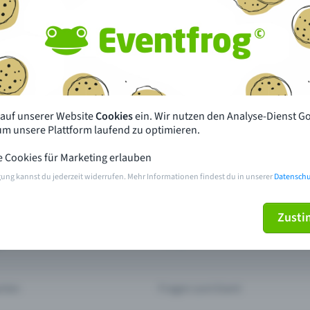
Fehlt dein Event?
 wenigen Klicks hier und profitiere von zusätzlichen V
Event eintragen
 auf unserer Website
Cookies
ein. Wir nutzen den Analyse-Dienst G
 um unsere Plattform laufend zu optimieren.
pdates
Was unterscheidet Eventfrog vo
anderen?
e Cookies für Marketing erlauben
en mit Eventfrog
Preise & Eventmodelle
gung kannst du jederzeit widerrufen. Mehr Informationen findest du in unserer
Datenschu
Zust
deiner Nähe
Partys
orien
Konzerte
rten
Fragen zum Event