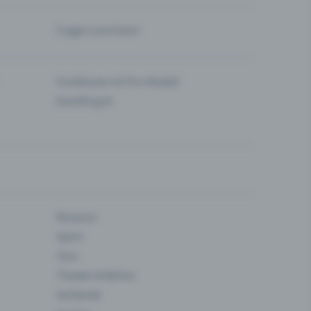
Fragen zum Event
Funktionen im Pro-Modell
Eventfrog AI
Museum
Sport
Tanz
Theater & Bühne
Verbände