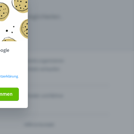
ermarktungsmöglichkeiten.
oogle
n
Events organisieren
Tickets verkaufen
tzerklärung
.
immen
Theater und Bühne
Hilfe & Kontakt